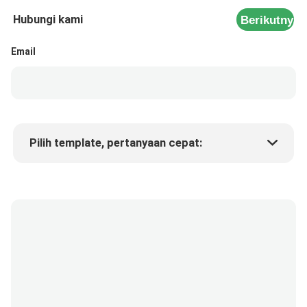
Hubungi kami
Berikutnya
Email
Pilih template, pertanyaan cepat:
Harga produk
Min.order quantity
Minta sampel
Keterangan lebih lanjut