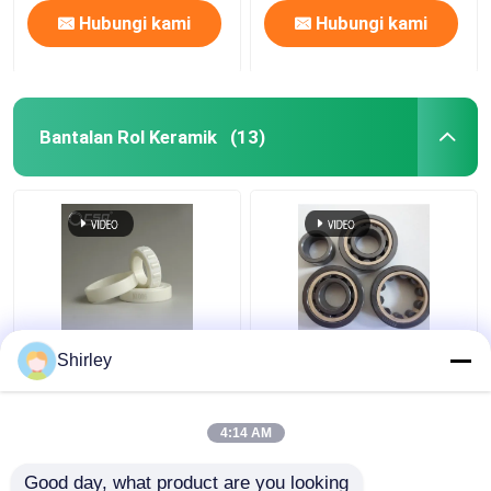
Hubungi kami
Hubungi kami
Bantalan Rol Keramik
(13)
Zr Zirkonium Zirkonia
Bantalan Rol Silinder
Shirley
Bantalan Bola Presisi
Keramik Baris Tunggal
Tinggi Seri NU200
Si3N4 SSiC ZrO2
NU300
4:14 AM
Harga terbaik
Harga terbaik
Good day, what product are you looking 