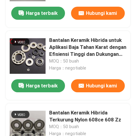
Harga terbaik
Hubungi kami
Bantalan Keramik Hibrida untuk
Aplikasi Baja Tahan Karat dengan
Efisiensi Tinggi dan Dukungan
yang Disesuaikan
MOQ：50 buah
Harga：negotiable
Harga terbaik
Hubungi kami
Rumah
Bantalan Keramik Hibrida
Produk
Terkurung Nylon 608ce 608 Zz
MOQ：50 buah
Pertunjukan VR
Harga：negotiable