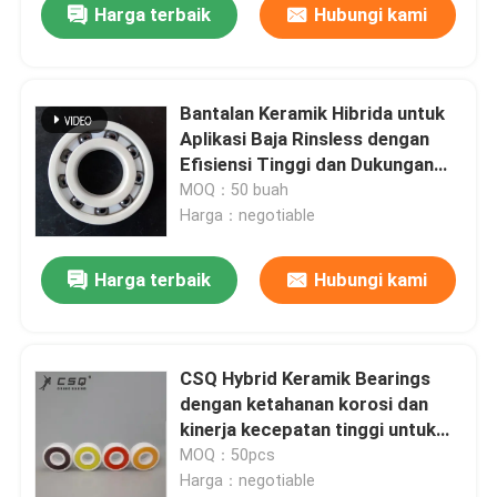
Harga terbaik
Hubungi kami
Bantalan Keramik Hibrida untuk
Aplikasi Baja Rinsless dengan
Efisiensi Tinggi dan Dukungan
OEM / ODM yang Disesuaikan
MOQ：50 buah
Harga：negotiable
Harga terbaik
Hubungi kami
CSQ Hybrid Keramik Bearings
dengan ketahanan korosi dan
kinerja kecepatan tinggi untuk
umur panjang
MOQ：50pcs
Harga：negotiable