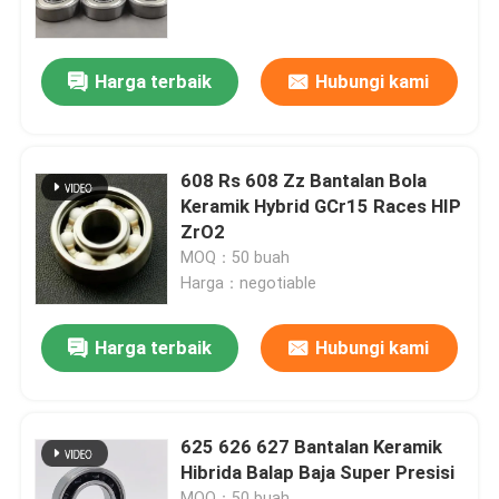
Tentang kami
Harga terbaik
Hubungi kami
Tur Pabrik
608 Rs 608 Zz Bantalan Bola
Kontrol kualitas
Keramik Hybrid GCr15 Races HIP
ZrO2
MOQ：50 buah
Hubungi kami
Harga：negotiable
Permintaan Penawaran
Harga terbaik
Hubungi kami
Bantalan Bola Keramik
625 626 627 Bantalan Keramik
Hibrida Balap Baja Super Presisi
608 Bantalan Keramik
MOQ：50 buah