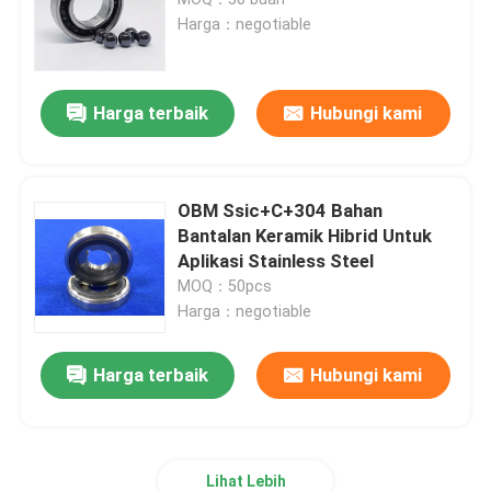
Harga：negotiable
Bantalan Keramik Hibrida
Harga terbaik
Hubungi kami
Bantalan Karbida Silikon
Bantalan geser keramik
OBM Ssic+C+304 Bahan
Bantalan Keramik Hibrid Untuk
Aplikasi Stainless Steel
Bantalan Rol Keramik
MOQ：50pcs
Harga：negotiable
Bantalan dorong keramik
Harga terbaik
Hubungi kami
Keramik Struktural Tingkat Lanjut
Bola Silikon Nitrida
Lihat Lebih