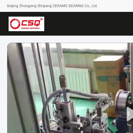
Beijing Zhongxing Shiqiang CERAMIC BEARING Co., Ltd.