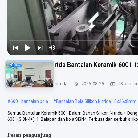
Si3N4 Silikon Nitrida Bantalan Keramik 6001
Bantalan bola silikon nitrida
2025-08-29
48 panda
#
6001 bantalan bola
#
Bantalan Bola Silikon Nitrida 10x26x8mm
Semua Bantalan Keramik 6001 Dalam Bahan Silikon Nitrida + Denga
6001(Si3N4+): 1. Balapan dan bola Si3N4: Terbuat dari serbuk silikon 
Pesan pengunjung