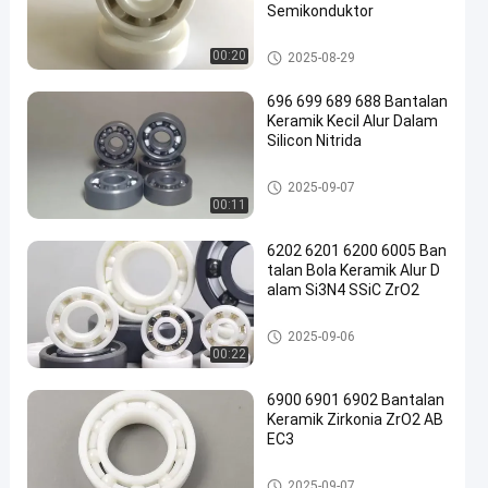
Semikonduktor
Bantalan Bola Keramik
00:20
2025-08-29
696 699 689 688 Bantalan
Keramik Kecil Alur Dalam
Silicon Nitrida
Bantalan bola silikon nitrida
2025-09-07
00:11
6202 6201 6200 6005 Ban
talan Bola Keramik Alur D
alam Si3N4 SSiC ZrO2
Bantalan Bola Keramik
2025-09-06
00:22
6900 6901 6902 Bantalan
Keramik Zirkonia ZrO2 AB
EC3
Bantalan Keramik Zirkonia
2025-09-07