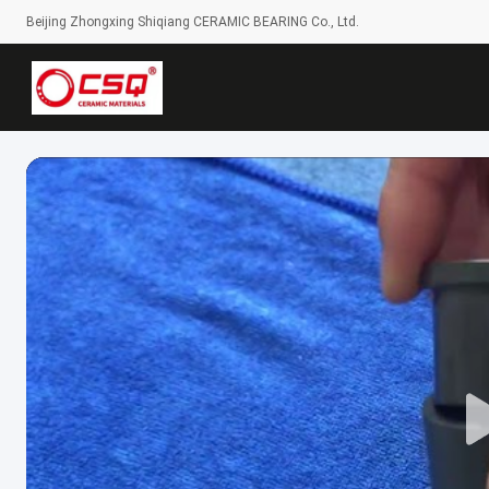
Beijing Zhongxing Shiqiang CERAMIC BEARING Co., Ltd.