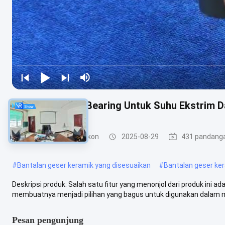
Sliping Keramik Bearing Untuk Suhu Ekstrim 
Bantalan Karbida Silikon
2025-08-29
431 pandang
#
Bantalan geser keramik yang disesuaikan
#
Bantalan geser ke
Deskripsi produk: Salah satu fitur yang menonjol dari produk ini
membuatnya menjadi pilihan yang bagus untuk digunakan dalam me
Pesan pengunjung