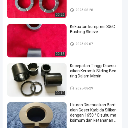
Bantalan Karbida Silikon
2025-08-28
00:26
Kekuatan kompresi SSiC
Bushing Sleeve
Bantalan Karbida Silikon
2025-09-07
00:18
Kecepatan Tinggi Disesu
aikan Keramik Sliding Bea
ring Dalam Mesin
Penyegelan Mekanis
2025-08-29
00:10
Ukuran Disesuaikan Bant
alan Geser Karbida Silikon
dengan 1650 ° C suhu ma
ksimum dan ketahanan k
orosi untuk lingkungan ya