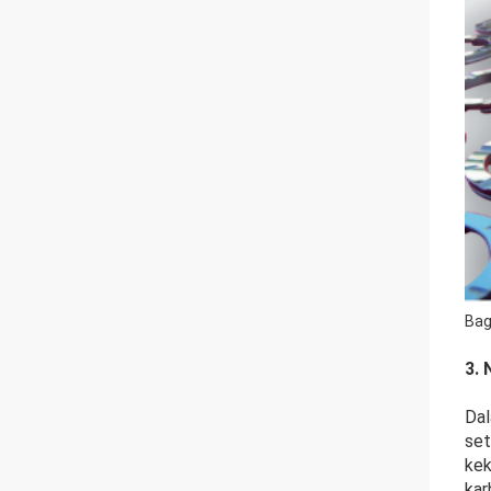
Bag
3. 
Dal
set
kek
kar