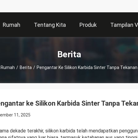
Rumah
Tentang Kita
Produk
Tampilan 
Berita
Rumah
/
Berita
/
Pengantar Ke Silikon Karbida Sinter Tanpa Tekanan
ngantar ke Silikon Karbida Sinter Tanpa Tek
ember 11, 2025
ama dekade terakhir, silikon karbida telah mendapatkan pengguna
ena sifatnya yang luar biasa, termasuk ketahanan aus yang tinggi