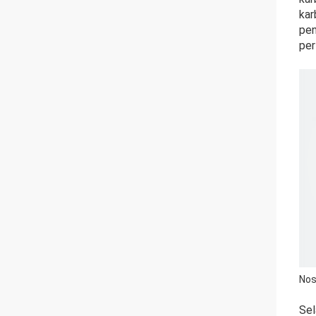
kar
pen
per
Nos
Sel