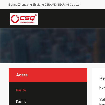
Beijing Zhongxing Shiqiang CERAMIC BEARING Co., Ltd.
Acara
Pe
Nov
Berita
Sel
Kasing
kar