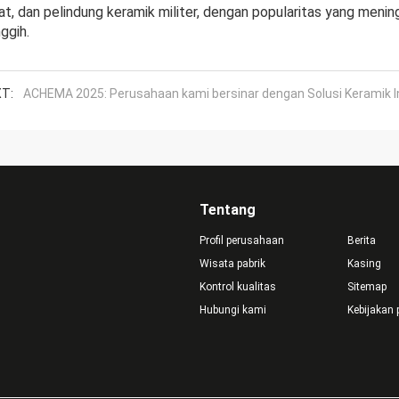
at, dan pelindung keramik militer, dengan popularitas yang mening
ggih.
T:
ACHEMA 2025: Perusahaan kami bersinar dengan Solusi Keramik Ino
Tentang
Profil perusahaan
Berita
Wisata pabrik
Kasing
Kontrol kualitas
Sitemap
Hubungi kami
Kebijakan 