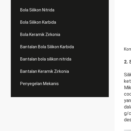
Bola Silikon Nitrida
Bola Silikon Karbida
Bola Keramik Zirkonia
Bantalan Bola Silikon Karbida
Kom
Bantalan bola silikon nitrida
2. 
Bantalan Keramik Zirkonia
Sil
ket
Penyegelan Mekanis
Mik
coc
yan
dal
g/c
des