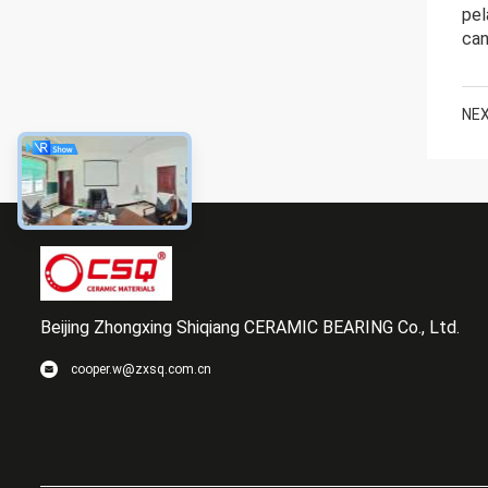
pel
can
NEX
Beijing Zhongxing Shiqiang CERAMIC BEARING Co., Ltd.
cooper.w@zxsq.com.cn