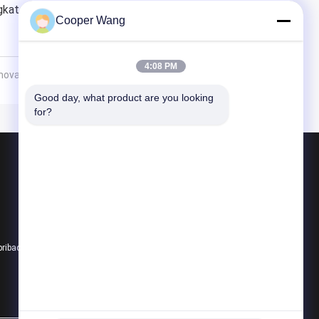
kat di berbagai aplikasi industri dan pertahanan
Cooper Wang
4:08 PM
vatif di Acara Industri Kimia Premier Asia di Shanghai
Good day, what product are you looking 
for?
Produk
Bantalan Bola Keramik
608 Bantalan Keramik
Bantalan Keramik Hibrida
pribadi
Semua kategori