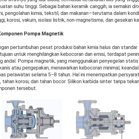
uatan suhu tinggi. Sebagai bahan keramik canggih, ia semakin diter
i, pengolahan kimia, tekstil, dan makanan—terutama dalam kondi
ggi, korosi, vakum, isolasi listrik, non-magnetisme, dan gesekan ke
 Komponen Pompa Magnetik
gan pertumbuhan pesat produksi bahan kimia halus dan standar l
tujuan untuk menghilangkan kebocoran dan emisi, terdapat penin
g andal. Pompa magnetik, yang menggunakan penyegelan statis a
anis atau pengepakan, menawarkan kebocoran minimal, keandala
as perawatan selama 5–8 tahun. Hal ini menempatkan persyarat
, tahan korosi, dan tahan bocor. Silikon karbida sinter tanpa tek
ponen tersebut.