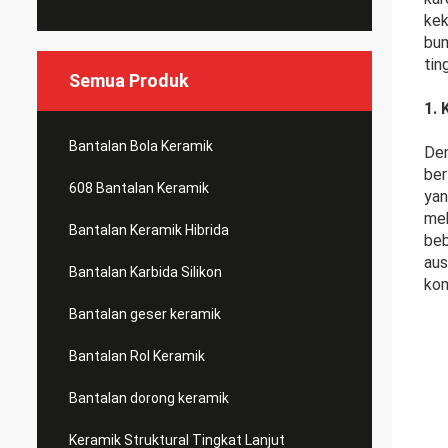
kek
bum
tin
Semua Produk
1.
Bantalan Bola Keramik
Den
ber
608 Bantalan Keramik
yan
mek
Bantalan Keramik Hibrida
beb
aus
Bantalan Karbida Silikon
kom
Bantalan geser keramik
Bantalan Rol Keramik
Bantalan dorong keramik
Keramik Struktural Tingkat Lanjut