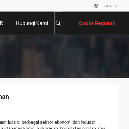
Indonesian
VR
Hubungi Kami
Quote Request
Suatu
anan
an luas di berbagai sektor ekonomi dan industri
, ketahanan korosi, kekerasan, kepadatan rendah, dan