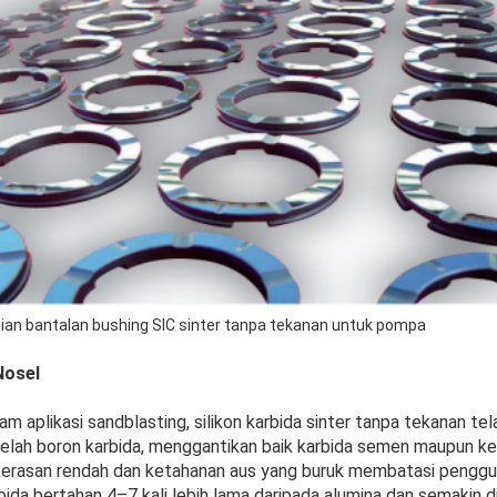
ian bantalan bushing SIC sinter tanpa tekanan untuk pompa
Nosel
am aplikasi sandblasting, silikon karbida sinter tanpa tekanan t
elah boron karbida, menggantikan baik karbida semen maupun ke
erasan rendah dan ketahanan aus yang buruk membatasi penggun
bida bertahan 4–7 kali lebih lama daripada alumina dan semakin di