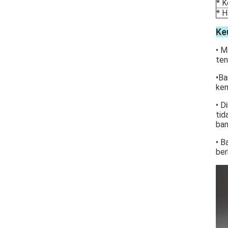
* K
* H
Ke
• M
ten
•Ba
kem
• D
tid
ban
• B
ber