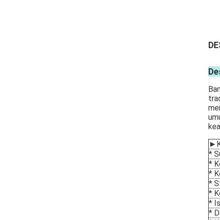
DE
De
Ban
tra
men
umu
kea
►Ke
* 
* K
* K
* S
* K
* I
* D