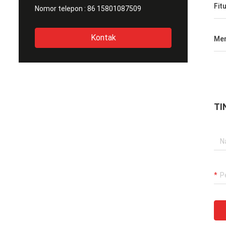
Fit
Nomor telepon :
86 15801087509
Kontak
Men
TI