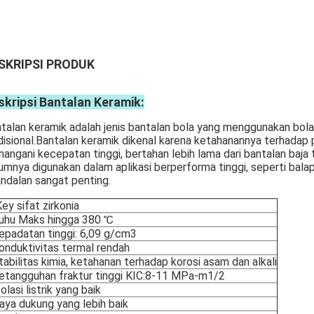
SKRIPSI PRODUK
skripsi Bantalan Keramik:
talan keramik adalah jenis bantalan bola yang menggunakan bola 
disional.Bantalan keramik dikenal karena ketahanannya terhadap
angani kecepatan tinggi, bertahan lebih lama dari bantalan baj
mnya digunakan dalam aplikasi berperforma tinggi, seperti balap
ndalan sangat penting.
y sifat zirkonia
Suhu Maks hingga 380 ℃
epadatan tinggi: 6,09 g/cm3
onduktivitas termal rendah
tabilitas kimia, ketahanan terhadap korosi asam dan alkali
etangguhan fraktur tinggi KIC:8-11 MPa-m1/2
solasi listrik yang baik
aya dukung yang lebih baik