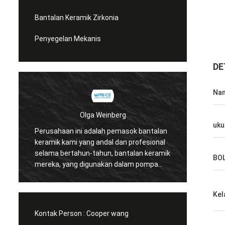
Bantalan Keramik Zirkonia
Penyegelan Mekanis
DE
Na
lga Weinberg
Roberta
uku
 adalah pemasok bantalan
Bantalan keramik mereka memilik
ang andal dan profesional
tinggi, kualitas bagus dan murah
n-tahun, bantalan keramik
memiliki kerjasama selama bert
BO
digunakan dalam pompa
tahun.
ualitas yang baik.
Kel
Kontak Person :
Cooper wang