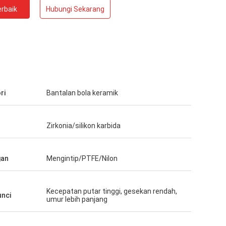
rbaik
Hubungi Sekarang
ri
Bantalan bola keramik
Zirkonia/silikon karbida
gan
Mengintip/PTFE/Nilon
Kecepatan putar tinggi, gesekan rendah,
unci
umur lebih panjang