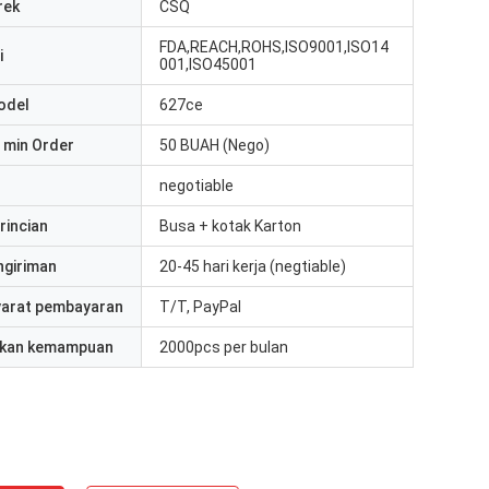
rek
CSQ
FDA,REACH,ROHS,ISO9001,ISO14
i
001,ISO45001
odel
627ce
 min Order
50 BUAH (Nego)
negotiable
rincian
Busa + kotak Karton
ngiriman
20-45 hari kerja (negtiable)
yarat pembayaran
T/T, PayPal
kan kemampuan
2000pcs per bulan