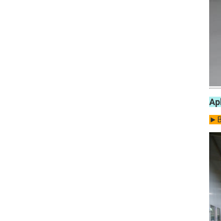
Ap
►Ba