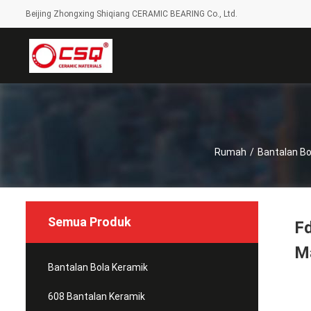
Beijing Zhongxing Shiqiang CERAMIC BEARING Co., Ltd.
Rumah
/
Bantalan Bo
Semua Produk
Fd
M
Bantalan Bola Keramik
608 Bantalan Keramik