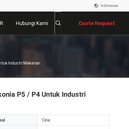
Indonesian
VR
Hubungi Kami
Quote Request
Suatu
Untuk Industri Makanan
onia P5 / P4 Untuk Industri
sal
Cina