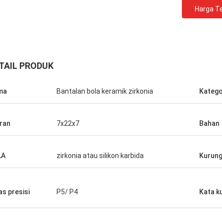
Harga Te
TAIL PRODUK
ma
Bantalan bola keramik zirkonia
Katego
ran
7x22x7
Bahan
i presisi
. Kami
ahun-
LA
zirkonia atau silikon karbida
Kurun
as presisi
P5/ P4
Kata k