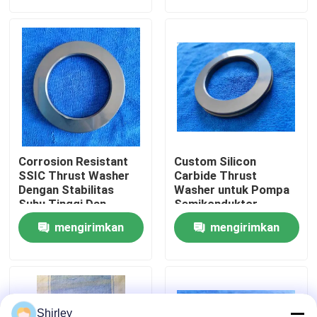
permintaan
permintaan
Tentang kami
Tur Pabrik
Kontrol kualitas
Corrosion Resistant
Custom Silicon
Hubungi kami
SSIC Thrust Washer
Carbide Thrust
Dengan Stabilitas
Washer untuk Pompa
Suhu Tinggi Dan
Semikonduktor
Gosok Rendah Untuk
Permintaan Penawaran
mengirimkan
mengirimkan
Aplikasi Industri
permintaan
permintaan
Bantalan Bola Keramik
608 Bantalan Keramik
Shirley