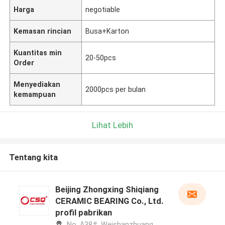
Harga
negotiable
Kemasan rincian
Busa+Karton
Kuantitas min
20-50pcs
Order
Menyediakan
2000pcs per bulan
kemampuan
Lihat Lebih
Tentang kita
Beijing Zhongxing Shiqiang
CERAMIC BEARING Co., Ltd.
profil pabrikan
No. A38#, Weishanzhuang