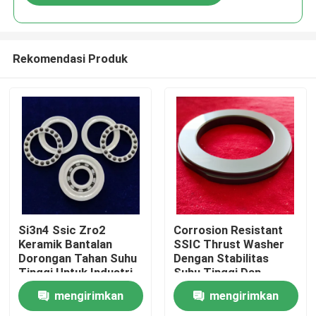
Rekomendasi Produk
Rumah
Si3n4 Ssic Zro2
Corrosion Resistant
Keramik Bantalan
SSIC Thrust Washer
Dorongan Tahan Suhu
Dengan Stabilitas
Produk
Tinggi Untuk Industri
Suhu Tinggi Dan
Gosok Rendah Untuk
mengirimkan
mengirimkan
Aplikasi Industri
Pertunjukan VR