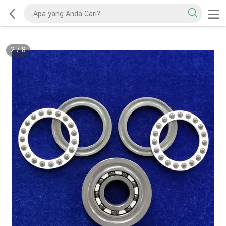
2
/
8