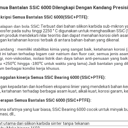
mua Bantalan SSiC 6000 Dilengkapi Dengan Kandang Presisi
kripsi Semua Bantalan SSiC 6000
(SSiC+PTFE):
Balapan dan bola SSiC:
Terbuat dari bahan silikon karbida sub-mikron 
osfer pada suhu tinggi 2250 ° C digunakan untuk menghasilkan SSiC (S
am produk mendekati nilai teoritis dan dapat menahan korosi oleh asam
gan ketahanan korosi terbaik di antara bahan-bahan yang dikenal.
Kandang :
memiliki stabilitas kimia yang sangat baik, ketahanan korosi 
t ini tahan terhadap logam cair natrium dan fluor cair, semua jenis as
ggi, non-viskositas, isolasi listrik dan daya tahan anti-penuaan yang b
u +250℃ hingga -180℃ untuk waktu yang lama).Jadi bantalan yang di
am berbagai kondisi kerja khusus.
nggulan kinerja Semua SSiC Bearing 6000 (SSiC+PTFE):
gan kepadatan dan koefisien ekspansi linier yang mendekati bahan kera
, ketahanan terhadap berbagai asam kuat, alkali kuat, korosi garam, k
erapan Semua Bantalan SSiC 6000 (SSiC+PTFE):
ena sifatnya yang luar biasa, SSiC Bearing 6000 cocok untuk minyak b
asi, dll.,.
at utama dari silikon karbida sinter tanpa tekanan