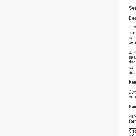
Se
Des
1. 
atm
dal
den
2. 
saa
tin
suh
dal
Keu
Den
aus
Pen
Kar
farm
Sif