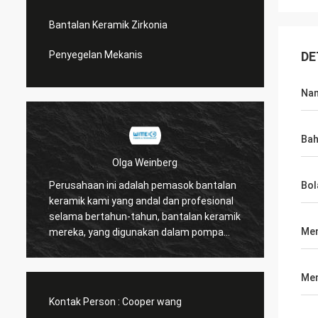
Bantalan Keramik Zirkonia
Penyegelan Mekanis
DE
Na
Ba
Olga Weinberg
Perusahaan ini adalah pemasok bantalan
Bantal
Bol
keramik kami yang andal dan profesional
tinggi
selama bertahun-tahun, bantalan keramik
memili
Me
mereka, yang digunakan dalam pompa
tahun.
kami memiliki kualitas yang baik.
Men
Kontak Person :
Cooper wang