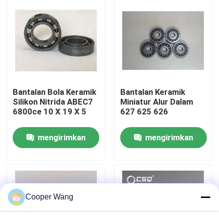
Tentang kami
Tur Pabrik
Kontrol kualitas
Bantalan Bola Keramik
Bantalan Keramik
Silikon Nitrida ABEC7
Miniatur Alur Dalam
6800ce 10 X 19 X 5
627 625 626
Hubungi kami
mengirimkan
mengirimkan
Permintaan Penawaran
permintaan
permintaan
Bantalan Bola Keramik
Cooper Wang
608 Bantalan Keramik