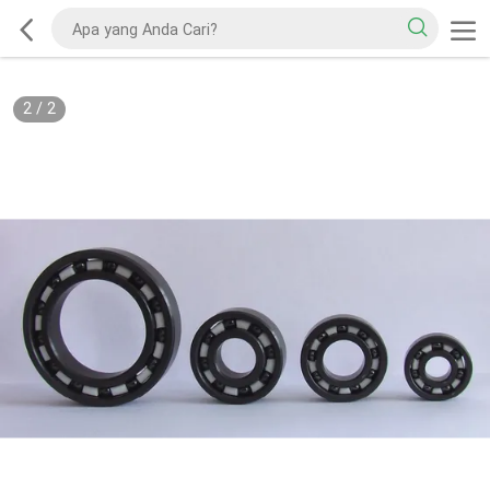
2
/
2