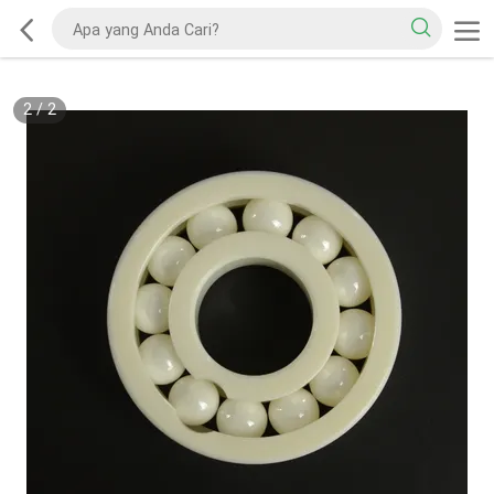
2
/
2