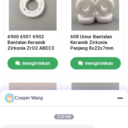
Tentang kami
Tur Pabrik
6900 6901 6902
608 Umur Bantalan
Bantalan Keramik
Keramik Zirkonia
Zirkonia ZrO2 ABEC3
Panjang 8x22x7mm
Kontrol kualitas
mengirimkan
mengirimkan
Hubungi kami
permintaan
permintaan
Permintaan Penawaran
Cooper Wang
Bantalan Bola Keramik
2:37 PM
608 Bantalan Keramik