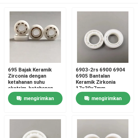
695 Bajak Keramik
6903-2rs 6900 6904
Zirconia dengan
6905 Bantalan
ketahanan suhu
Keramik Zirkonia
ekstrim, ketahanan
17x30x7mm
korosi & kimia yang
Rumah
mengirimkan
mengirimkan
unggul, dan sifat non-
magnetik
permintaan
permintaan
Produk
Pertunjukan VR