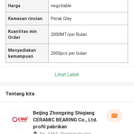
Harga
negotiable
Kemasan rincian
Perak Glay
Kuantitas min
2000MT/per Bulan
Order
Menyediakan
2000pcs per bulan
kemampuan
Lihat Lebih
Tentang kita
Beijing Zhongxing Shiqiang
CERAMIC BEARING Co., Ltd.
profil pabrikan
No. A38#, Weishanzhuang