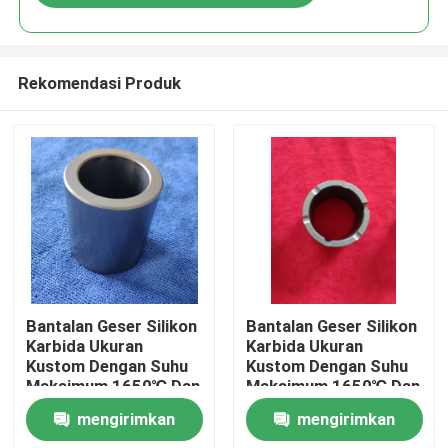
Rekomendasi Produk
Rumah
Bantalan Geser Silikon
Bantalan Geser Silikon
Karbida Ukuran
Karbida Ukuran
Kustom Dengan Suhu
Kustom Dengan Suhu
Produk
Maksimum 1650℃ Dan
Maksimum 1650℃ Dan
Ketahanan Korosi
Ketahanan Korosi
mengirimkan
mengirimkan
Untuk Pompa
Untuk Pompa
Pertunjukan VR