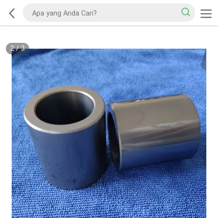
2
/
3